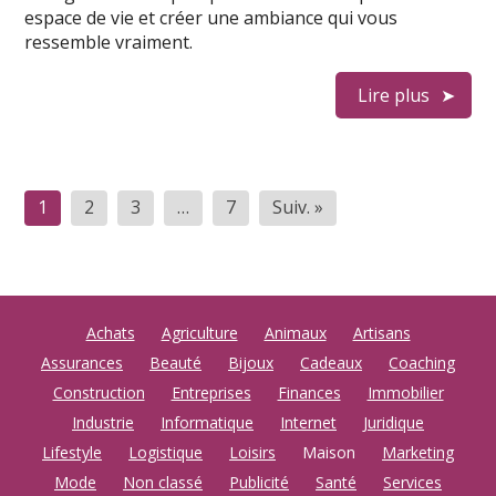
espace de vie et créer une ambiance qui vous
ressemble vraiment.
Lire plus
Pagination
1
2
3
…
7
Suiv. »
des
publications
Achats
Agriculture
Animaux
Artisans
Assurances
Beauté
Bijoux
Cadeaux
Coaching
Construction
Entreprises
Finances
Immobilier
Industrie
Informatique
Internet
Juridique
Lifestyle
Logistique
Loisirs
Maison
Marketing
Mode
Non classé
Publicité
Santé
Services