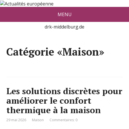
Actualité européenne vue par De
MENU
red Konrad Middelburg
drk-middelburg.de
Catégorie «Maison»
Les solutions discrètes pour
améliorer le confort
thermique à la maison
29 mai 2026
Maison
Commentaires: 0