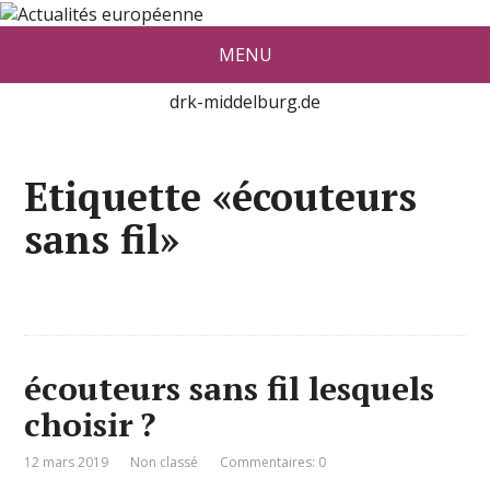
Actualité européenne vue par De
MENU
red Konrad Middelburg
drk-middelburg.de
Etiquette «écouteurs
sans fil»
écouteurs sans fil lesquels
choisir ?
12 mars 2019
Non classé
Commentaires: 0