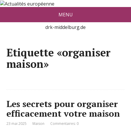
Actualité européenne vue par De
MENU
red Konrad Middelburg
drk-middelburg.de
Etiquette «organiser
maison»
Les secrets pour organiser
efficacement votre maison
23 mai 2025
Maison
Commentaires: 0