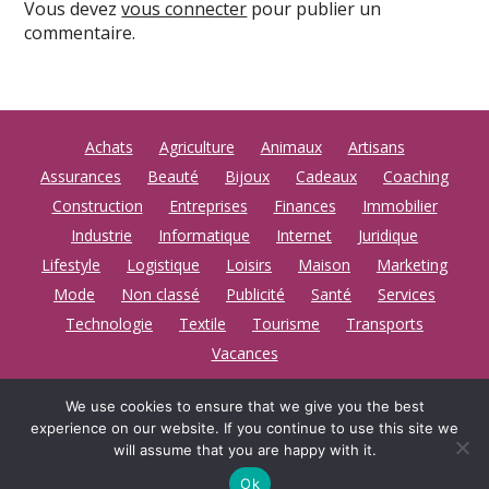
Vous devez
vous connecter
pour publier un
commentaire.
Achats
Agriculture
Animaux
Artisans
Assurances
Beauté
Bijoux
Cadeaux
Coaching
Construction
Entreprises
Finances
Immobilier
Industrie
Informatique
Internet
Juridique
Lifestyle
Logistique
Loisirs
Maison
Marketing
Mode
Non classé
Publicité
Santé
Services
Technologie
Textile
Tourisme
Transports
Vacances
We use cookies to ensure that we give you the best
experience on our website. If you continue to use this site we
Actualité européenne vue par De red Konrad Middelburg
©
will assume that you are happy with it.
2026
Thème par
WP Puzzle
Ok