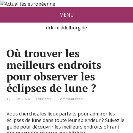
Actualité européenne vue par De
MENU
red Konrad Middelburg
drk-middelburg.de
Où trouver les
meilleurs endroits
pour observer les
éclipses de lune ?
12 juillet 2024
Tourisme
Commentaires: 0
Vous cherchez les lieux parfaits pour admirer les
éclipses de lune dans toute leur splendeur ? Suivez le
guide pour découvrir les meilleurs endroits offrant