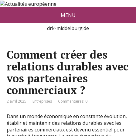
Actualité européenne vue par De
MENU
red Konrad Middelburg
drk-middelburg.de
Comment créer des
relations durables avec
vos partenaires
commerciaux ?
2 avril 2025
Entreprises
Commentaires: 0
Dans un monde économique en constante évolution,
établir et maintenir des relations durables avec les
partenaires commerciaux est devenu essentiel pour