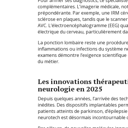
Pour affiner ses diagnostics, ce spécialis
complémentaires. L’imagerie médicale, no
prépondérante. Par exemple, une IRM céréb
sclérose en plaques, tandis que le scanner 
AVC. L’électroencéphalogramme (EEG) quant 
électrique du cerveau, particulièrement dan
La ponction lombaire reste une procédure d
inflammations ou infections du système ner
examens démontre l’exigence scientifique de
du métier.
Les innovations thérapeut
neurologie en 2025
Depuis quelques années, l’arrivée des tec
inédites. Des dispositifs implantables per
patients atteints de parkinson, d’épilepsi
neurotech est désormais incontournable 